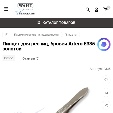
0
КАТАЛОГ ТОВАРОВ
Парикмахерские принадлежности
Пинцеты
Пинцет для ресниц, бровей Artero E335
золотой
Обзор
Отзывы (0)
Артикул:
E335
Добав
в
избра
Добав
к
сравн