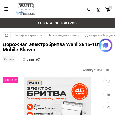
0
КАТАЛОГ ТОВАРОВ
Электроинструменты
Машинки для стрижки
Для стрижки бороды 
Дорожная электробритва Wahl 3615-1016
Mobile Shaver
Обзор
Отзывы (0)
Артикул:
3615-1016
Добав
Bestseller
в
избра
Добав
к
сравн