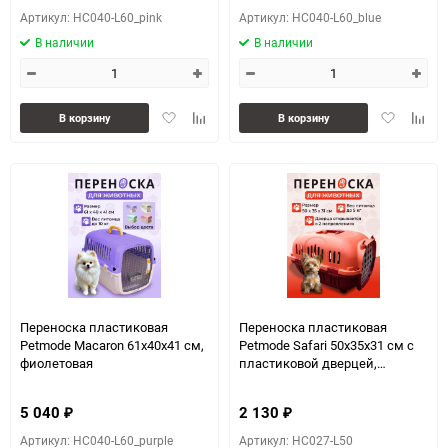
Артикул: HC040-L60_pink
Артикул: HC040-L60_blue
В наличии
В наличии
Добавить
Добавить
Добавить
Доба
В корзину
В корзину
в
к
в
к
избранное
сравнению
избранное
сравн
Переноска пластиковая
Переноска пластиковая
Petmode Macaron 61х40х41 см,
Petmode Safari 50х35х31 см с
фиолетовая
пластиковой дверцей,
оранжевая
5 040
2 130
₽
₽
Артикул: HC040-L60_purple
Артикул: HC027-L50