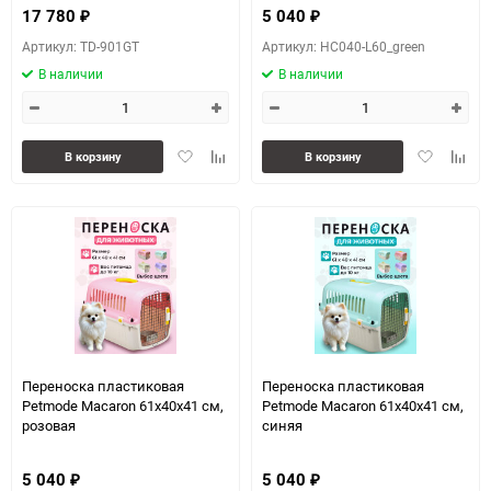
17 780
5 040
₽
₽
Артикул: TD-901GT
Артикул: HC040-L60_green
В наличии
В наличии
Добавить
Добавить
Добавить
Доба
В корзину
В корзину
в
к
в
к
избранное
сравнению
избранное
сравн
Переноска пластиковая
Переноска пластиковая
Petmode Macaron 61х40х41 см,
Petmode Macaron 61х40х41 см,
розовая
синяя
5 040
5 040
₽
₽