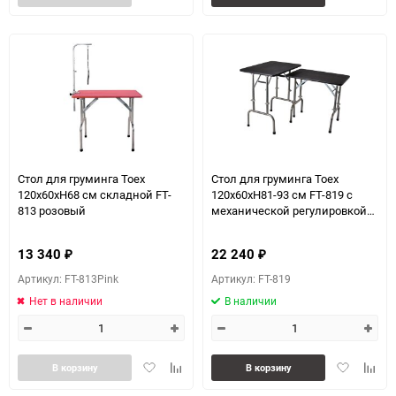
в
к
в
к
избранное
сравнению
избранное
сравн
Стол для груминга Toex
Стол для груминга Toex
120х60хН68 см складной FT-
120х60хН81-93 см FT-819 с
813 розовый
механической регулировкой
высоты
13 340
22 240
₽
₽
Артикул: FT-813Pink
Артикул: FT-819
Нет в наличии
В наличии
Добавить
Добавить
Добавить
Доба
В корзину
В корзину
в
к
в
к