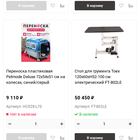
Добавить
Добавить
Добавить
Доба
В корзину
В корзину
в
к
в
к
избранное
сравнению
избранное
сравн
Переноска пластиковая
Стол для груминга Toex
Petmode Deluxe 72х54х51 см на
120х60хН52-100 см
колесах, синий/серый
электрический FT-802LE
9 110
50 450
₽
₽
Артикул: HC028-L70
Артикул: FT-802LE
Нет в наличии
В наличии
Добавить
Добавить
Добавить
Доба
В корзину
В корзину