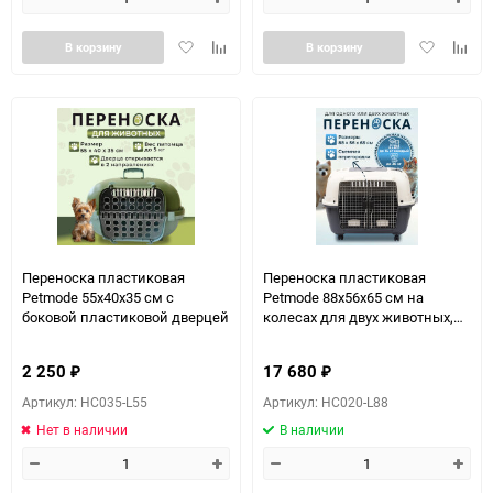
Добавить
Добавить
Добавить
Доба
В корзину
В корзину
в
к
в
к
избранное
сравнению
избранное
сравн
Переноска пластиковая
Переноска пластиковая
Petmode 55х40х35 см с
Petmode 88х56х65 см на
боковой пластиковой дверцей
колесах для двух животных,
серый
2 250
17 680
₽
₽
Артикул: HC035-L55
Артикул: HC020-L88
Нет в наличии
В наличии