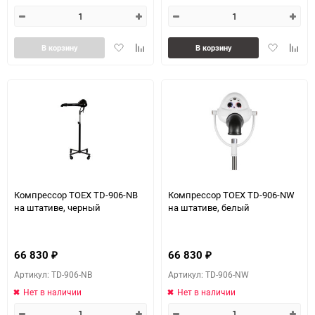
Добавить
Добавить
Добавить
Доба
В корзину
В корзину
в
к
в
к
избранное
сравнению
избранное
сравн
Компрессор TOEX TD-906-NB
Компрессор TOEX TD-906-NW
на штативе, черный
на штативе, белый
66 830
66 830
₽
₽
Артикул: TD-906-NB
Артикул: TD-906-NW
Нет в наличии
Нет в наличии