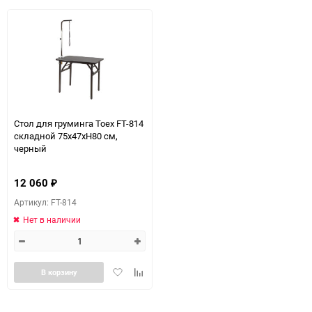
избранное
сравнению
избранное
сравн
Стол для груминга Toex FT-814
складной 75х47хH80 см,
черный
12 060
₽
Артикул: FT-814
Нет в наличии
Добавить
Добавить
В корзину
в
к
избранное
сравнению