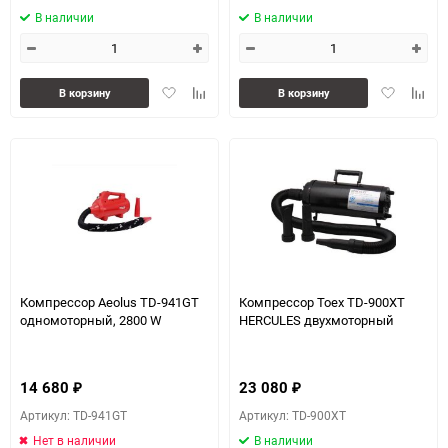
В наличии
В наличии
Добавить
Добавить
Добавить
Доба
В корзину
В корзину
в
к
в
к
избранное
сравнению
избранное
сравн
Компрессор Aeolus TD-941GT
Компрессор Toex TD-900XT
одномоторный, 2800 W
HERCULES двухмоторный
14 680
23 080
₽
₽
Артикул: TD-941GT
Артикул: TD-900XT
Нет в наличии
В наличии