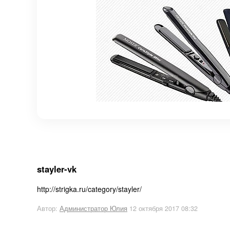
stayler-vk
http://strigka.ru/category/stayler/
Автор:
Администратор Юлия
12 октября 2017 08:32