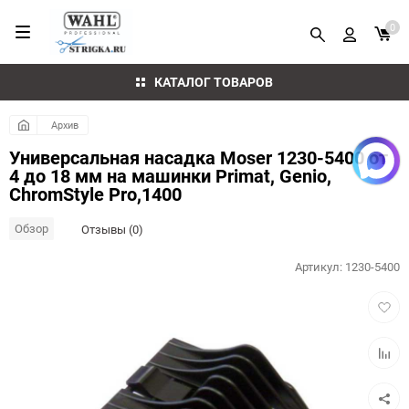
0
КАТАЛОГ ТОВАРОВ
Архив
Универсальная насадка Moser 1230-5400 от
4 до 18 мм на машинки Primat, Genio,
ChromStyle Pro,1400
Обзор
Отзывы (0)
Артикул:
1230-5400
Добав
в
избра
Добав
к
сравн