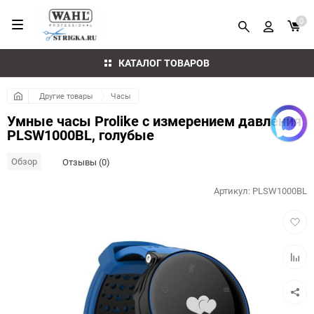
0
КАТАЛОГ ТОВАРОВ
Другие товары
Часы
Умные часы Prolike с измерением давления
PLSW1000BL, голубые
Обзор
Отзывы (0)
Артикул:
PLSW1000BL
Добав
в
избра
Добав
к
сравн