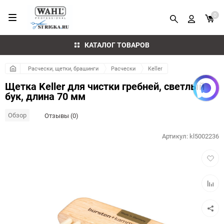
0
КАТАЛОГ ТОВАРОВ
Расчески, щетки, брашинги
Расчески
Keller
Щетка Keller для чистки гребней, светлый
бук, длина 70 мм
Обзор
Отзывы (0)
Артикул:
kl5002236
Добав
в
избра
Добав
к
сравн