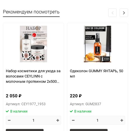
Рекомендуем посмотреть
Набор косметики для ухода за
Одеколон GUMMY ЯНТАРЬ, 50
волосами CEYLINN с
мл
молочным протеином 2х500
мл (шампунь, маска)
2 050
220
₽
₽
Артикул: CEY1977_1953
Артикул: GUM2837
В наличии
В наличии