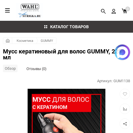
0
КАТАЛОГ ТОВАРОВ
Косметика
GUMMY
Мусс кератиновый для волос GUMMY, 225
мл
Обзор
Отзывы (0)
Артикул:
GUM1138
Добав
в
избра
Добав
к
сравн