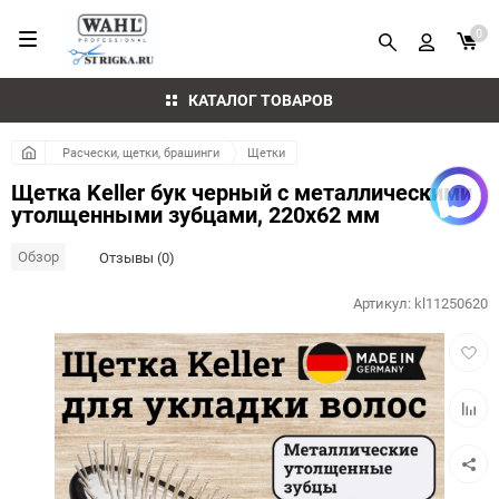
0
КАТАЛОГ ТОВАРОВ
Расчески, щетки, брашинги
Щетки
Щетка Keller бук черный с металлическими
утолщенными зубцами, 220х62 мм
Обзор
Отзывы (0)
Артикул:
kl11250620
Добав
в
избра
Добав
к
сравн