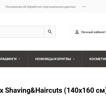
Положение об обработке персональных данных
Личный кабинет
 БРАШИНГИ
НОЖНИЦЫ И БРИТВЫ
КОСМЕТИ
Выберите категори
Выберите категори
 Shaving&Haircuts (140х160 см
Выберите категори
Выберите категори