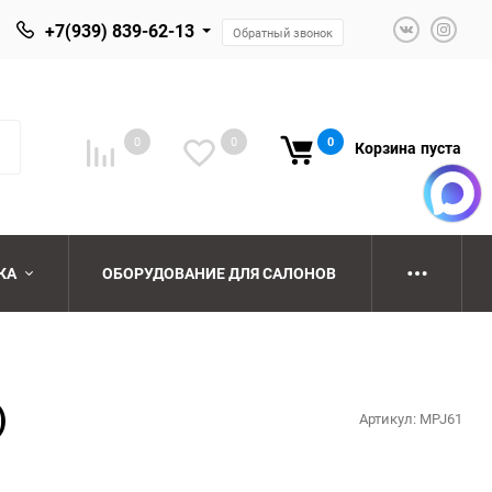
+7(939) 839-62-13
Обратный звонок
0
0
0
Корзина
пуста
КА
ОБОРУДОВАНИЕ ДЛЯ САЛОНОВ
ю
ю
)
Артикул:
MPJ61
ю
ю