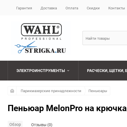
Гарантия
Доставка
Оплата
Скидки
Контакты
ЭЛЕКТРОИНСТРУМЕНТЫ
РАСЧЕСКИ, ЩЕТКИ,
Машинки для стрижки
Наборы
Бритвы и лезвия
FONEX
Парикмахерские принадлежности
Пеньюары
парикмахерские
Фены
Брашинги
CEYLINN
Пеньюар MelonPro на крючках
Ножницы
парикмахерские
Плойки
Расчески
GUMMY
Обзор
Отзывы (0)