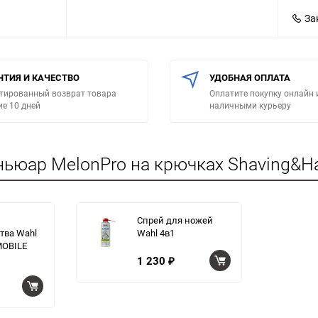
За
НТИЯ И КАЧЕСТВО
УДОБНАЯ ОПЛАТА
тированный возврат товара
Оплатите покупку онлайн 
ие 10 дней
наличными курьеру
ьюар MelonPro на крючках Shaving&Hai
Спрей для ножей
тва Wahl
Wahl 4в1
MOBILE
1 230
₽