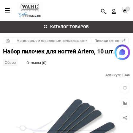
0
КАТАЛОГ ТОВАРОВ
Маникюрные и педикюрные принадлежности
Пилочки для ногтей
Набор пилочек для ногтей Artero, 10 шт.
Обзор
Отзывы (0)
Артикул:
E346
Добав
в
избра
Добав
к
сравн