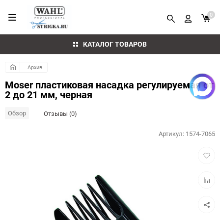
0
КАТАЛОГ ТОВАРОВ
Архив
Moser пластиковая насадка регулируемая от
2 до 21 мм, черная
Обзор
Отзывы (0)
Артикул:
1574-7065
Добав
в
избра
Добав
к
сравн