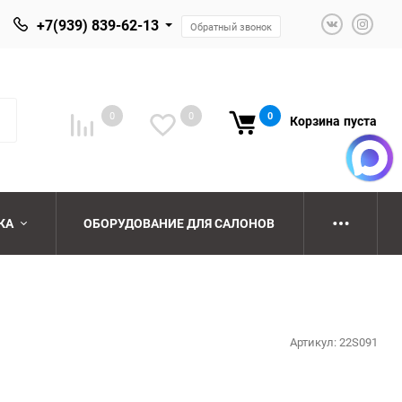
+7(939) 839-62-13
Обратный звонок
0
0
0
Корзина
пуста
КА
ОБОРУДОВАНИЕ ДЛЯ САЛОНОВ
ю
ю
Артикул:
22S091
ю
ю