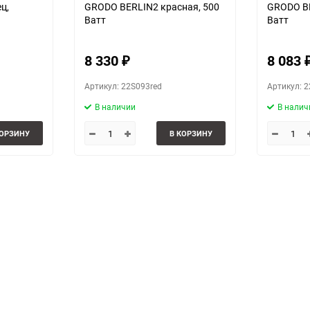
ц,
GRODO BERLIN2 красная, 500
GRODO BE
Ватт
Ватт
8 330
8 083
₽
Артикул: 22S093red
Артикул: 
В наличии
В налич
КОРЗИНУ
В КОРЗИНУ