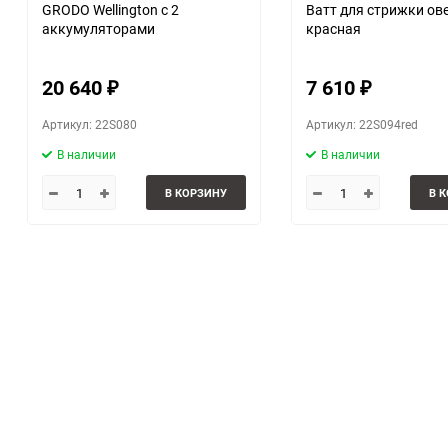
GRODO Wellington с 2
Ватт для стрижки ове
аккумуляторами
красная
20 640
7 610
₽
₽
Артикул: 22S080
Артикул: 22S094red
В наличии
В наличии
В КОРЗИНУ
В 