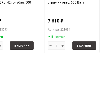
RLIN2 голубая, 500
стрижки овец, 600 Ватт
7 610
₽
₽
22S093
Артикул: 22S094
ии
В наличии
В КОРЗИНУ
В КОРЗИНУ