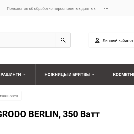
Положение об обработке персональных данных
Личный кабинет
 БРАШИНГИ
НОЖНИЦЫ И БРИТВЫ
КОСМЕТИ
Выберите категори
ижки овец
Выберите категори
RODO BERLIN, 350 Ватт
Выберите категори
Выберите категори