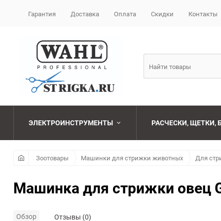
Гарантия
Доставка
Оплата
Скидки
Контакты
ЭЛЕКТРОИНСТРУМЕНТЫ
РАСЧЕСКИ, ЩЕТКИ,
Машинки для стрижки
Наборы
Бритвы и лезвия
FONEX
Зоотовары
Машинки для стрижки животных
Для стр
парикмахерские
Фены
Брашинги
CEYLINN
Машинка для стрижки овец G
Ножницы
парикмахерские
Плойки
Расчески
GUMMY
Обзор
Отзывы (0)