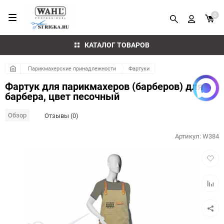
0
КАТАЛОГ ТОВАРОВ
Парикмахерские принадлежности
Фартуки
Фартук для парикмахеров (барберов) для
барбера, цвет песочный
Обзор
Отзывы (0)
Артикул:
W384
Добав
в
избра
Добав
к
сравн