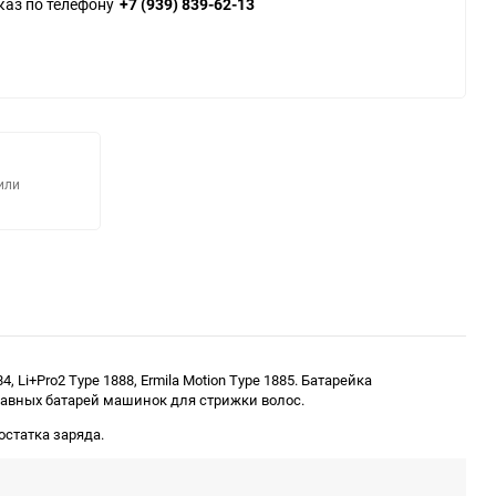
каз по телефону
+7 (939) 839-62-13
или
Li+Pro2 Type 1888, Ermila Motion Type 1885. Батарейка
авных батарей машинок для стрижки волос.
статка заряда.