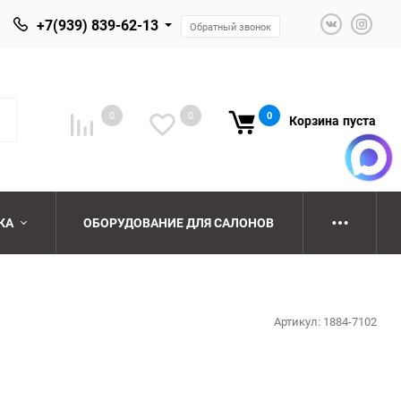
+7(939) 839-62-13
Обратный звонок
0
0
0
Корзина
пуста
КА
ОБОРУДОВАНИЕ ДЛЯ САЛОНОВ
ю
ю
Артикул:
1884-7102
ю
ю