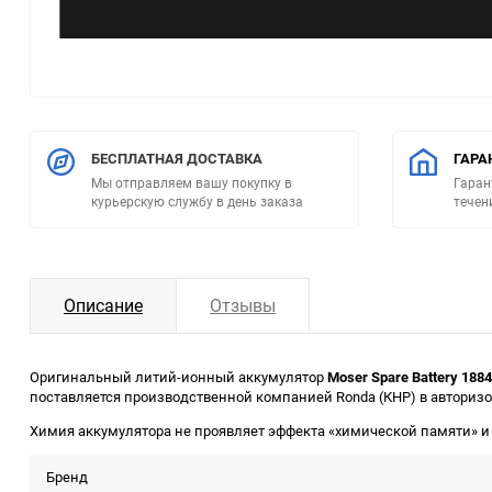
БЕСПЛАТНАЯ ДОСТАВКА
ГАРА
Мы отправляем вашу покупку в
Гаран
курьерскую службу в день заказа
течен
Описание
Отзывы
Оригинальный литий-ионный аккумулятор
Moser Spare Battery 188
поставляется производственной компанией Ronda (КНР) в авториз
Химия аккумулятора не проявляет эффекта «химической памяти» и 
Бренд