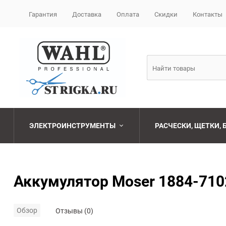
Гарантия
Доставка
Оплата
Скидки
Контакты
ЭЛЕКТРОИНСТРУМЕНТЫ
РАСЧЕСКИ, ЩЕТКИ,
Машинки для стрижки
Наборы
Бритвы и лезвия
FONEX
парикмахерские
Аккумулятор Moser 1884-7102
Фены
Брашинги
CEYLINN
Ножницы
парикмахерские
Обзор
Плойки
Расчески
GUMMY
Отзывы (0)