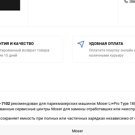
За
НТИЯ И КАЧЕСТВО
УДОБНАЯ ОПЛАТА
тированный возврат товара
Оплатите покупку онлайн 
ие 10 дней
наличными курьеру
4-7102
рекомендован для парикмахерских машинок Moser Li+Pro Type 1884, 
ованные сервисные центры Moser для замены отработавших или неиспр
сохраняет емкость при полных или частичных зарядках независимо от о
Moser