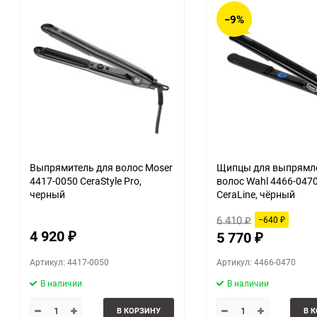
−9%
Выпрямитель для волос Moser
Щипцы для выпрямл
4417-0050 CeraStyle Pro,
волос Wahl 4466-047
черный
CeraLine, чёрный
6 410
−640
₽
₽
4 920
5 770
₽
₽
Артикул: 4417-0050
Артикул: 4466-0470
В наличии
В наличии
В КОРЗИНУ
В 