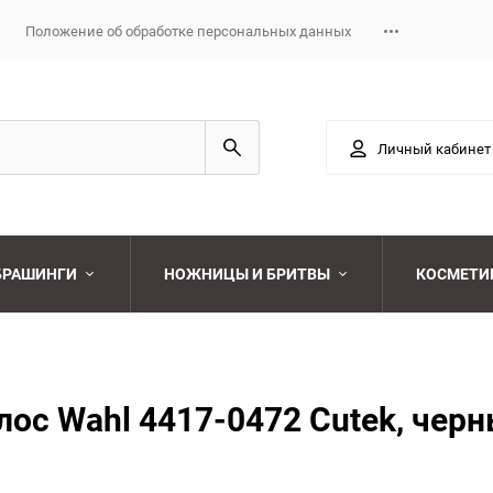
Положение об обработке персональных данных
Личный кабинет
 БРАШИНГИ
НОЖНИЦЫ И БРИТВЫ
КОСМЕТИ
Выберите категори
Выберите категори
с Wahl 4417-0472 Cutek, чер
Выберите категори
Выберите категори