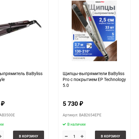
прямитель BaByliss
Щипцы-выпрямители BaByliss
yle
Pro с покрытием EP Technology
5.0
0
5 730
₽
₽
BAB3500E
Артикул: BAB2654EPE
ии
В наличии
В КОРЗИНУ
В КОРЗИНУ