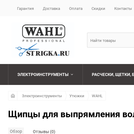
Гарантия
Доставка
Оплата
Скидки
Контакты
ЭЛЕКТРОИНСТРУМЕНТЫ
РАСЧЕСКИ, ЩЕТКИ,
Машинки для стрижки
Наборы
Бритвы и лезвия
FONEX
Электроинструменты
Утюжки
WAHL
парикмахерские
Фены
Брашинги
CEYLINN
Щипцы для выпрямления воло
Ножницы
парикмахерские
Плойки
Расчески
GUMMY
Обзор
Отзывы (0)