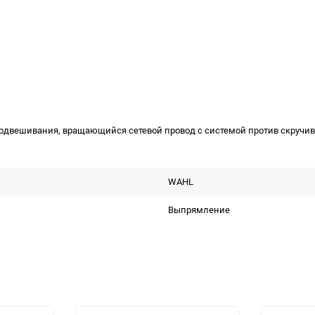
подвешивания, вращающийся сетевой провод с системой против скручи
WAHL
Выпрямление