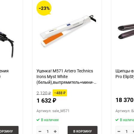
−23%
ения
Уценка! M571 Artero Technics
Щипцы-вы
0
Irons Myst White
Pro ElipSt
(белый),выпрямитель+мини-
выпрямитель в наборе
2 120
−488
₽
₽
18 37
1 632
₽
Артикул: sale_M571
Артикул: 
В наличии
В налич
КОРЗИНУ
В КОРЗИНУ