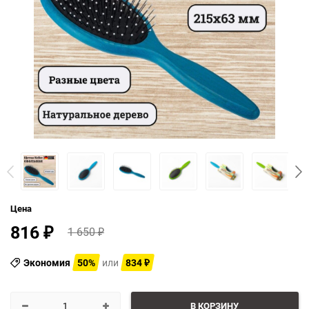
Цена
816
1 650
₽
₽
Экономия
50%
или
834
₽
В КОРЗИНУ