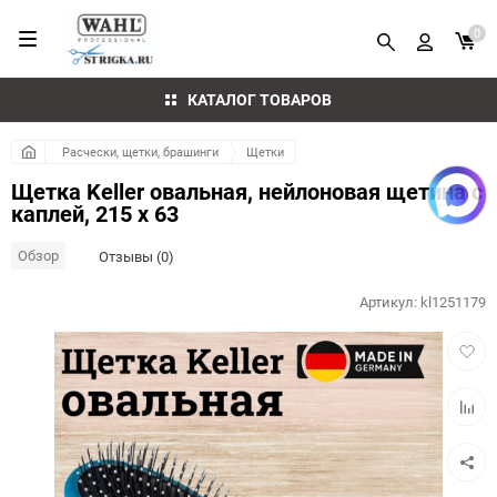
0
КАТАЛОГ ТОВАРОВ
Расчески, щетки, брашинги
Щетки
Щетка Keller овальная, нейлоновая щетина с
каплей, 215 x 63
Обзор
Отзывы (0)
Артикул:
kl1251179
Добав
в
избра
Добав
к
сравн