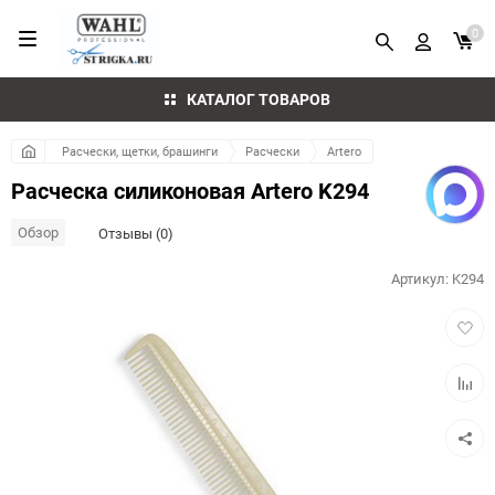
0
КАТАЛОГ ТОВАРОВ
Расчески, щетки, брашинги
Расчески
Artero
Расческа силиконовая Artero K294
Обзор
Отзывы (0)
Артикул:
K294
Добав
в
избра
Добав
к
сравн