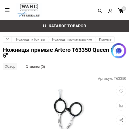
0
КАТАЛОГ ТОВАРОВ
Ножницы и бритвы
Ножницы парикмахерские
Прямые
Ножницы прямые Artero T63350 Queen Plus
5"
Обзор
Отзывы (0)
Артикул:
T63350
Добав
в
избра
Добав
к
сравн