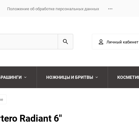
Положение об обработке персональных данных
Личный кабинет
 БРАШИНГИ
НОЖНИЦЫ И БРИТВЫ
КОСМЕТИ
Выберите категори
ые
Выберите категори
ro Radiant 6"
Выберите категори
Выберите категори