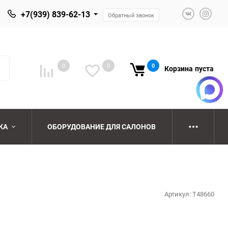
+7(939) 839-62-13
Обратный звонок
0
0
0
Корзина
пуста
КА
ОБОРУДОВАНИЕ ДЛЯ САЛОНОВ
ю
ю
Артикул:
T48660
ю
ю