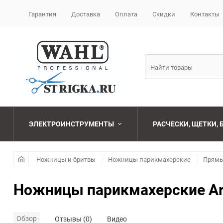
Гарантия
Доставка
Оплата
Скидки
Контакты
ЭЛЕКТРОИНСТРУМЕНТЫ
РАСЧЕСКИ, ЩЕТКИ,
Машинки для стрижки
Наборы
Бритвы и лезвия
FONEX
Ножницы и бритвы
Ножницы парикмахерские
Прям
парикмахерские
Фены
Брашинги
CEYLINN
Ножницы парикмахерские Arte
Ножницы
парикмахерские
Плойки
Расчески
GUMMY
Обзор
Отзывы (0)
Видео