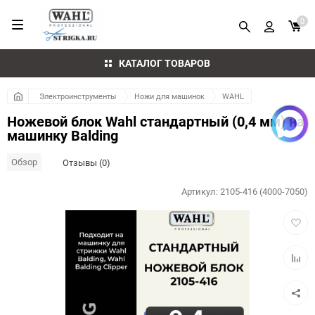
0
КАТАЛОГ ТОВАРОВ
Электроинструменты
Ножи для машинок
WAHL
Ножевой блок Wahl стандартный (0,4 мм) на
машинку Balding
Обзор
Отзывы (0)
Артикул:
2105-416 (4000-7050)
Добав
в
избра
Добав
к
сравн