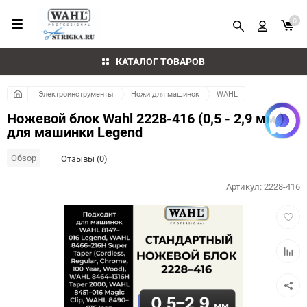
0
КАТАЛОГ ТОВАРОВ
Электроинструменты
Ножи для машинок
WAHL
Ножевой блок Wahl 2228-416 (0,5 - 2,9 мм )
для машинки Legend
Обзор
Отзывы (0)
Артикул:
2228-416
Добав
в
избра
Добав
к
сравн