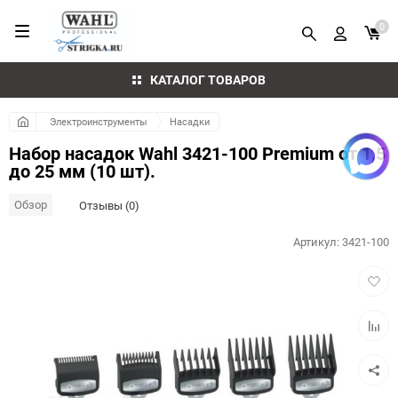
0
КАТАЛОГ ТОВАРОВ
Электроинструменты
Насадки
Набор насадок Wahl 3421-100 Premium от 1,5
до 25 мм (10 шт).
Обзор
Отзывы (0)
Артикул:
3421-100
Добав
в
избра
Добав
к
сравн