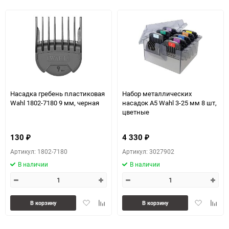
Насадка гребень пластиковая
Набор металлических
Wahl 1802-7180 9 мм, черная
насадок А5 Wahl 3-25 мм 8 шт,
цветные
130
4 330
₽
₽
Артикул: 1802-7180
Артикул: 3027902
В наличии
В наличии
Добавить
Добавить
Добавить
Доба
В корзину
В корзину
в
к
в
к
избранное
сравнению
избранное
сравн