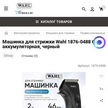
0
КАТАЛОГ ТОВАРОВ
Электроинструменты
Машинки для стрижки
Профессиональные
Машинка для стрижки Wahl 1876-0488 Genio
аккумуляторная, черный
Обзор
Отзывы (0)
Артикул:
1876-0488
Добав
в
избра
Добав
к
сравн