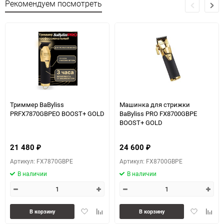
Рекомендуем посмотреть
Триммер BaByliss
Машинка для стрижки
PRFX7870GBPEO BOOST+ GOLD
BaByliss PRO FX8700GBPE
BOOST+ GOLD
21 480
24 600
₽
₽
Артикул: FX7870GBPE
Артикул: FX8700GBPE
В наличии
В наличии
Добавить
Добавить
Добавить
Доба
В корзину
В корзину
в
к
в
к