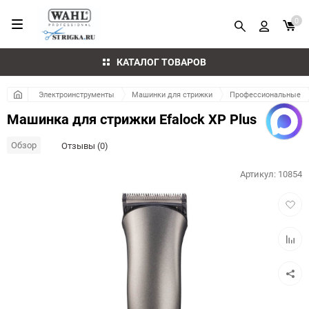
0
КАТАЛОГ ТОВАРОВ
Электроинструменты
Машинки для стрижки
Профессиональные
Машинка для стрижки Efalock XP Plus
Обзор
Отзывы (0)
Артикул:
10854
Добав
в
избра
Добав
к
сравн