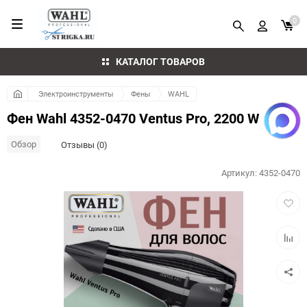
0
КАТАЛОГ ТОВАРОВ
Электроинструменты
Фены
WAHL
Фен Wahl 4352-0470 Ventus Pro, 2200 W
Обзор
Отзывы (0)
Артикул:
4352-0470
Добав
в
избра
Добав
к
сравн