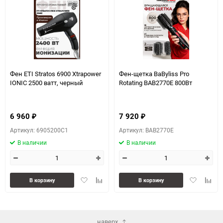
Фен ETI Stratos 6900 Xtrapower
Фен-щетка BaByliss Pro
IONIC 2500 ватт, черный
Rotating BAB2770E 800Вт
6 960
7 920
₽
₽
Артикул: 6905200C1
Артикул: BAB2770E
В наличии
В наличии
Добавить
Добавить
Добавить
Доба
В корзину
В корзину
в
к
в
к
избранное
сравнению
избранное
сравн
наверх